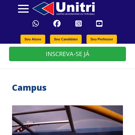
Sou Aluno
Sou Candidato
Sou Professor
INSCREVA-SE JÁ
Campus